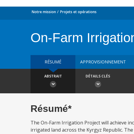
Notre mission
Projets et opérations
On-Farm Irrigatio
RÉSUMÉ
APPROVISIONNEMENT
ABSTRAIT
DÉTAILS CLÉS
Résumé*
The On-Farm Irrigation Project will achieve in
irrigated land across the Kyrgyz Republic. The