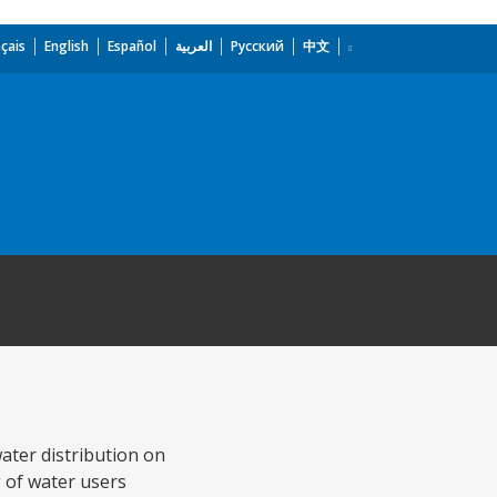
çais
English
Español
العربية
Русский
中文
ater distribution on
g of water users