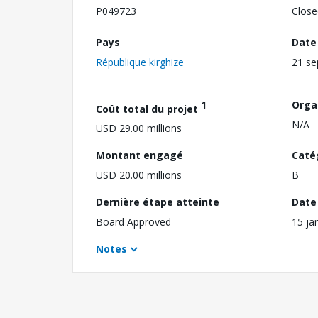
P049723
Close
Pays
Date
République kirghize
21 s
1
Orga
Coût total du projet
N/A
USD 29.00 millions
Montant engagé
Caté
USD 20.00 millions
B
Dernière étape atteinte
Date 
Board Approved
15 ja
Notes