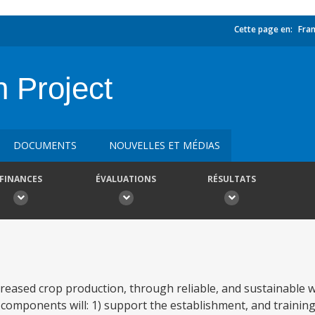
Cette page en:
Fran
n Project
DOCUMENTS
NOUVELLES ET MÉDIAS
FINANCES
ÉVALUATIONS
RÉSULTATS
creased crop production, through reliable, and sustainable w
 components will: 1) support the establishment, and trainin