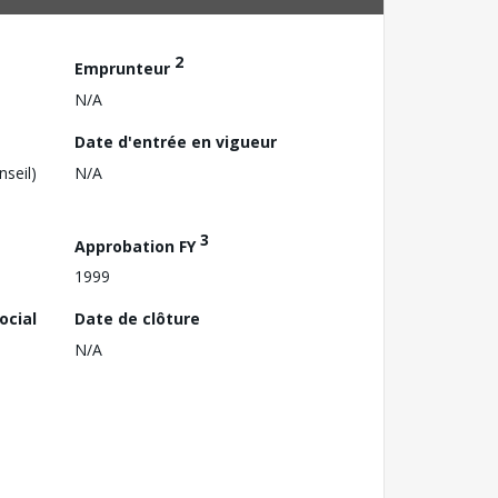
2
Emprunteur
N/A
Date d'entrée en vigueur
nseil)
N/A
3
Approbation FY
1999
ocial
Date de clôture
N/A