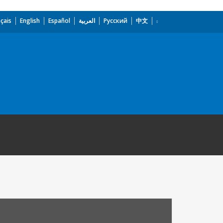
çais
English
Español
العربية
Русский
中文