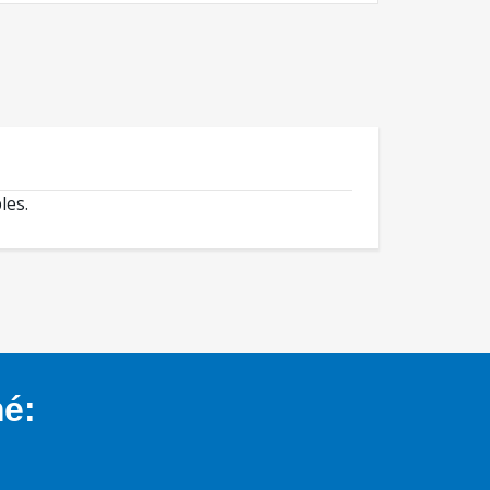
les.
mé: