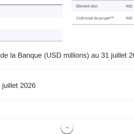
Élément don
N/D
Coût total du projet**
N/D
 de la Banque (USD millions) au 31 juillet 
 juillet 2026