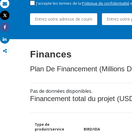
J'accepte les termes de la
Politique de confidentialité
e
Email
Tweet
Imprimer
Share
Share
Finances
Plan De Financement (Millions D
Pas de données disponibles.
Financement total du projet (USD
Type de
produit/service
BIRD/IDA