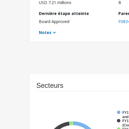
USD 7.21 millions
B
Dernière étape atteinte
Pare
Board Approved
P083
Notes
Secteurs
FY17
and
FY1
(Ce