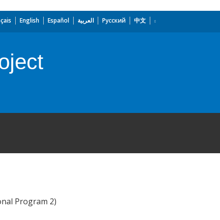
çais
English
Español
العربية
Русский
中文
oject
onal Program 2)