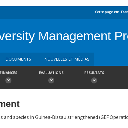
Cette page en:
Fran
iversity Management Pr
DOCUMENTS
NOUVELLES ET MÉDIAS
FINANCES
ÉVALUATIONS
RÉSULTATS
ement
ems and species in Guinea-Bissau str engthened (GEF Operati