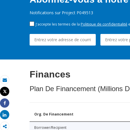
Notifications sur Project P049513
J'accepte les termes de la
Politique de confidentialité
e
Finances
Email
Plan De Financement (Millions D
Tweet
Imprimer
Share
Org. De Financement
Share
Borrower/Recipient