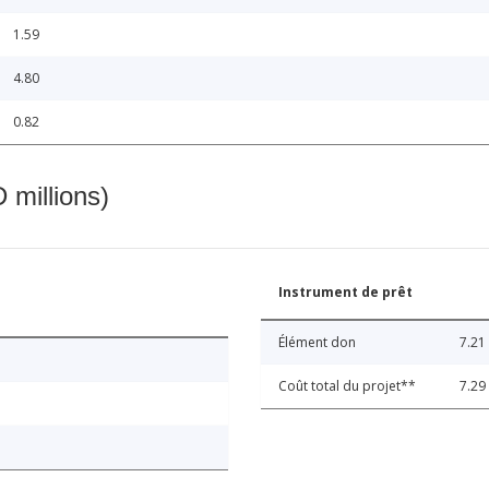
1.59
4.80
0.82
 millions)
Instrument de prêt
Élément don
7.21
Coût total du projet**
7.29