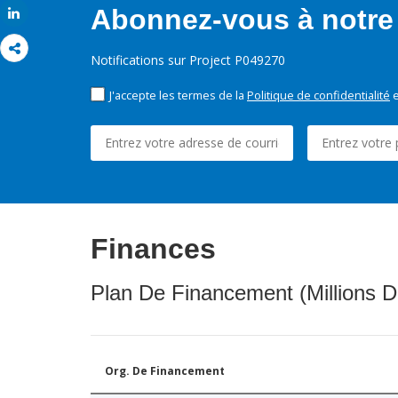
Abonnez-vous à notre 
Share
Notifications sur Project P049270
J'accepte les termes de la
Politique de confidentialité
e
Finances
Plan De Financement (Millions D
Org. De Financement