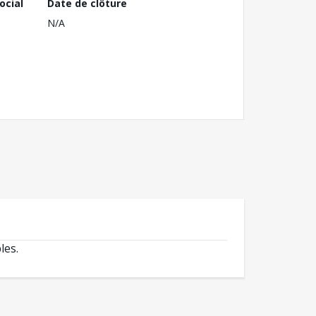
ocial
Date de clôture
N/A
les.