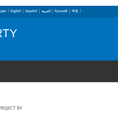
çais
English
Español
العربية
Русский
中文
RTY
ROJECT BY