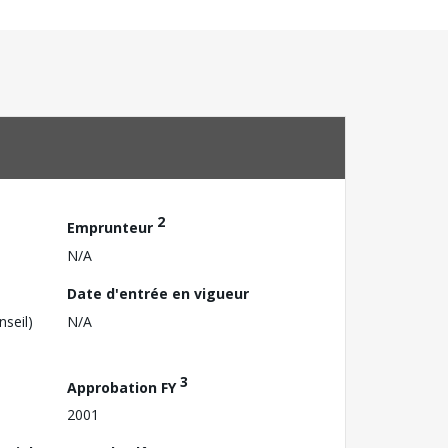
2
Emprunteur
N/A
Date d'entrée en vigueur
nseil)
N/A
3
Approbation FY
2001