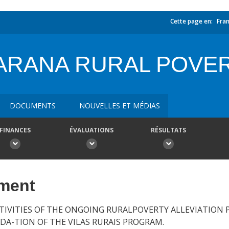
Cette page en:
Fran
ARANA RURAL POVE
DOCUMENTS
NOUVELLES ET MÉDIAS
FINANCES
ÉVALUATIONS
RÉSULTATS
ement
VITIES OF THE ONGOING RURALPOVERTY ALLEVIATION P
A-TION OF THE VILAS RURAIS PROGRAM.