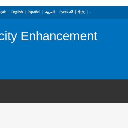
çais
English
Español
العربية
Русский
中文
city Enhancement