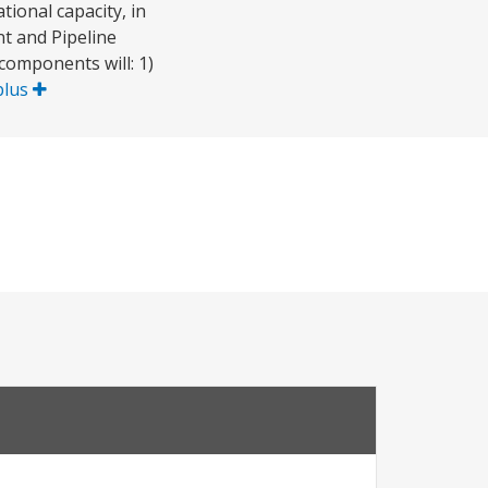
ional capacity, in
t and Pipeline
 components will: 1)
plus