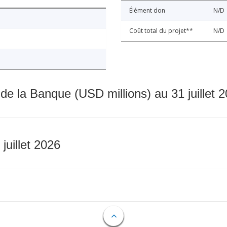
Élément don
N/D
Coût total du projet**
N/D
 de la Banque (USD millions) au 31 juillet 
 juillet 2026