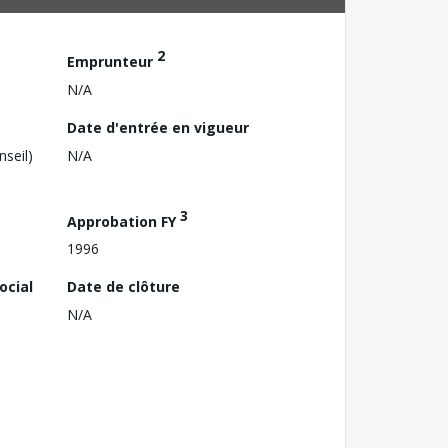
2
Emprunteur
N/A
Date d'entrée en vigueur
nseil)
N/A
3
Approbation FY
1996
ocial
Date de clôture
N/A