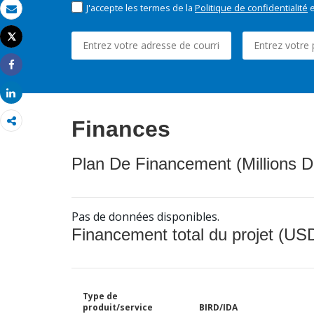
J'accepte les termes de la
Politique de confidentialité
e
Email
Tweet
Imprimer
Share
Share
Finances
Plan De Financement (Millions D
Pas de données disponibles.
Financement total du projet (USD
Type de
produit/service
BIRD/IDA