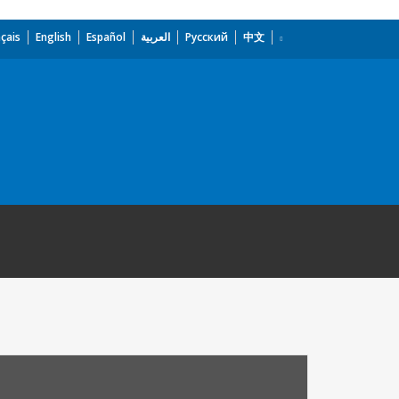
çais
English
Español
العربية
Русский
中文