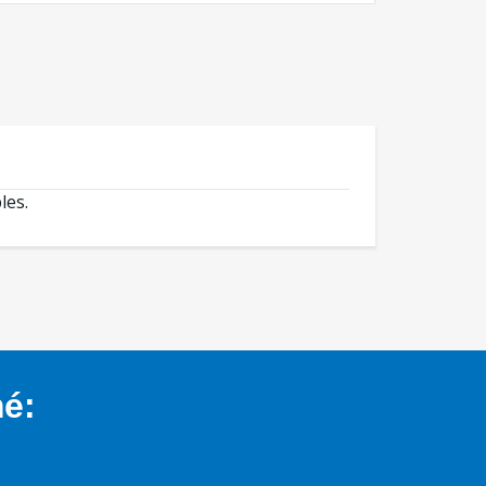
les.
mé: