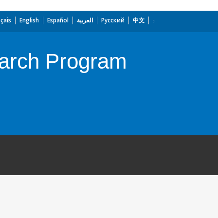
çais
English
Español
العربية
Русский
中文
earch Program