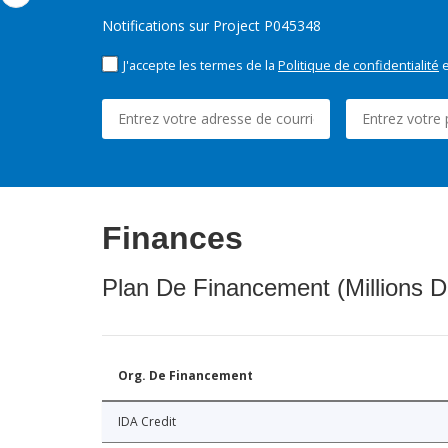
Notifications sur Project P045348
J'accepte les termes de la
Politique de confidentialité
e
Finances
Plan De Financement (Millions D
Org. De Financement
IDA Credit