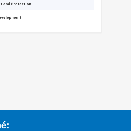
nt and Protection
Development
mé: