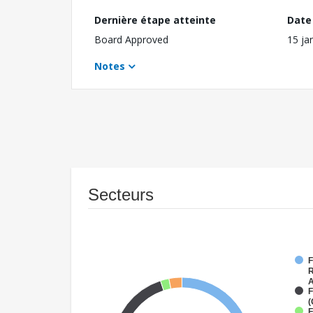
Dernière étape atteinte
Date 
Board Approved
15 ja
Notes
Secteurs
F
R
A
F
(
F