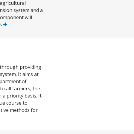
agricultural
ension system and a
 component will
us
, through providing
ystem. It aims at
epartment of
to all farmers, the
 priority basis. It
due course to
native methods for