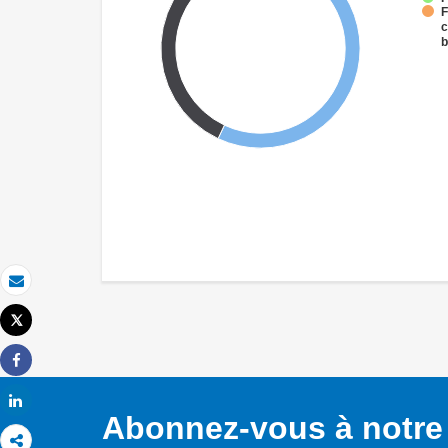
F
c
b
Email
Tweet
Imprimer
Share
Share
Abonnez-vous à notre 