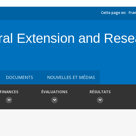
Cette page en:
Fran
ural Extension and Res
DOCUMENTS
NOUVELLES ET MÉDIAS
FINANCES
ÉVALUATIONS
RÉSULTATS