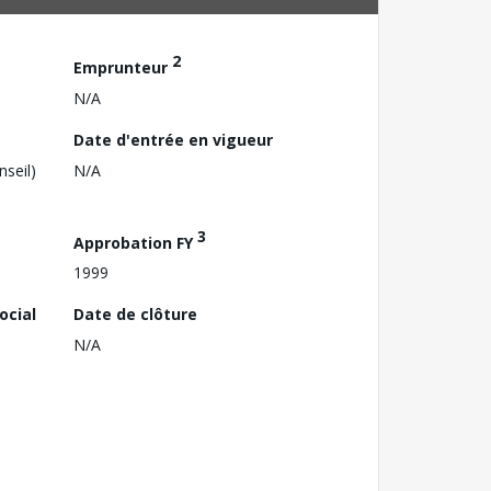
2
Emprunteur
N/A
Date d'entrée en vigueur
nseil)
N/A
3
Approbation FY
1999
ocial
Date de clôture
N/A