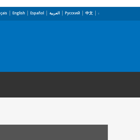
çais
English
Español
العربية
Русский
中文