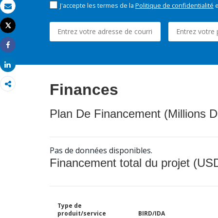
J'accepte les termes de la
Politique de confidentialité
e
Email
Tweet
Imprimer
Share
Share
Finances
Plan De Financement (Millions D
Pas de données disponibles.
Financement total du projet (USD
Type de
produit/service
BIRD/IDA