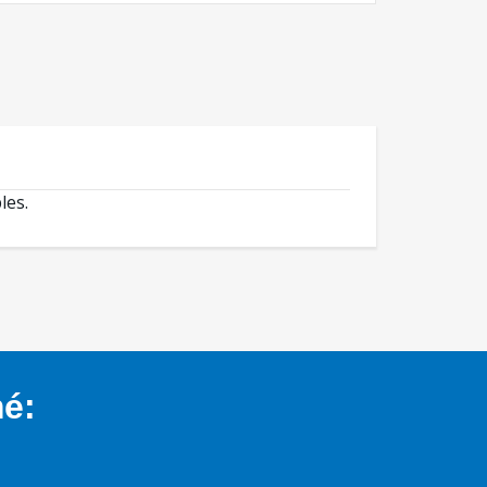
les.
mé: