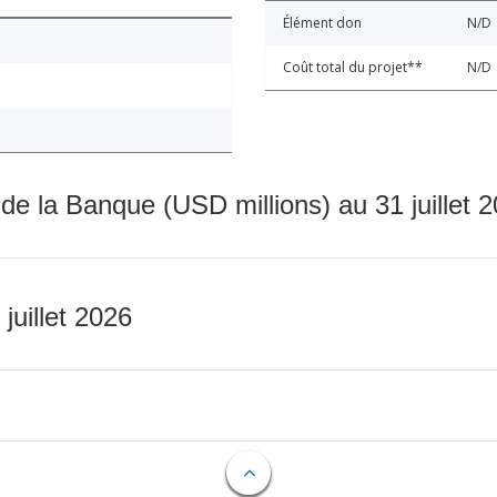
Élément don
N/D
Coût total du projet**
N/D
 de la Banque (USD millions) au 31 juillet 
 juillet 2026