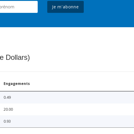
Je m'abonne
e Dollars)
Engagements
0.49
20.00
0.93