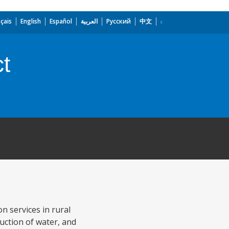
çais
English
Español
العربية
Русский
中文
ct
n services in rural
uction of water, and