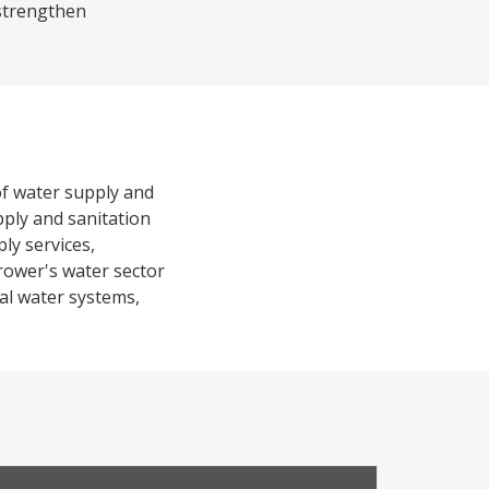
o strengthen
 of water supply and
pply and sanitation
ly services,
rower's water sector
nal water systems,