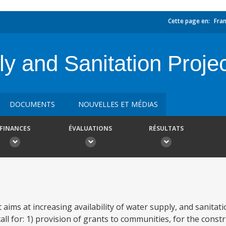
Cette page en:
Fran
y and Sanitation Proje
DOCUMENTS
NOUVELLES ET MÉDIAS
FINANCES
ÉVALUATIONS
RÉSULTATS
ims at increasing availability of water supply, and sanitatio
l for: 1) provision of grants to communities, for the constr