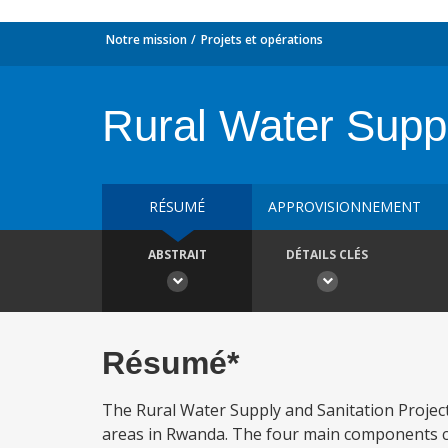
Notre mission
Projets et opérations
Rural Water Suppl
RÉSUMÉ
APPROVISIONNEMENT
ABSTRAIT
DÉTAILS CLÉS
Résumé*
The Rural Water Supply and Sanitation Project a
areas in Rwanda. The four main components cal