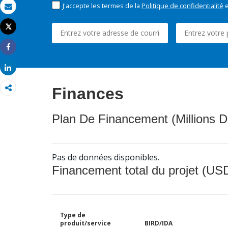
J'accepte les termes de la
Politique de confidentialité
e
Email
Tweet
Imprimer
Share
Share
Finances
Plan De Financement (Millions D
Pas de données disponibles.
Financement total du projet (USD
Type de
produit/service
BIRD/IDA