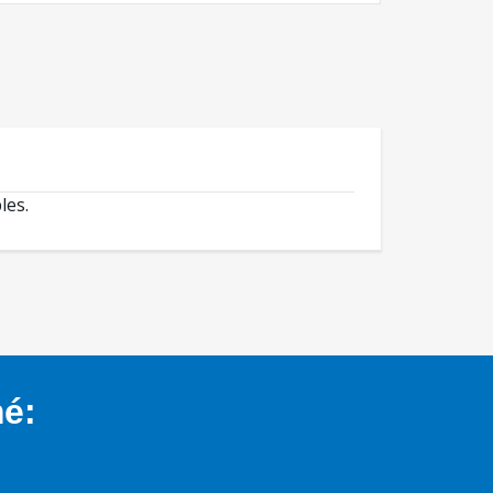
les.
mé: