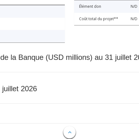
Élément don
N/D
Coût total du projet**
N/D
 de la Banque (USD millions) au 31 juillet 
 juillet 2026