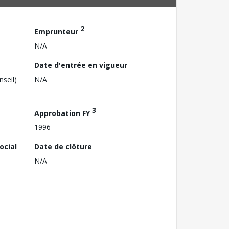
2
Emprunteur
N/A
Date d'entrée en vigueur
nseil)
N/A
3
Approbation FY
1996
ocial
Date de clôture
N/A