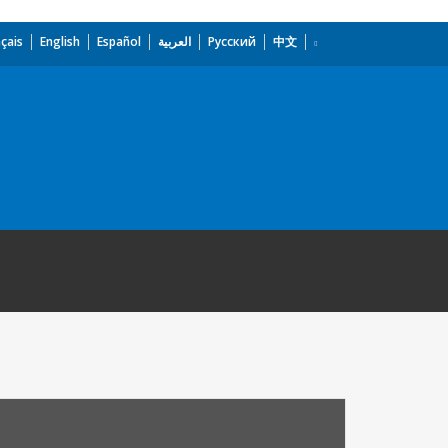
çais
English
Español
العربية
Русский
中文