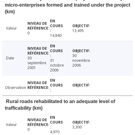
micro-enterprises formed and trained under the project
(km)
Valeur
13,495
0
14,840
30
Date
30
31
novembre
septembre
octobre
2006
2001
2006
Observation
Rural roads rehabilitated to an adequate level of
trafficability (km)
Valeur
3,300
0
4,970