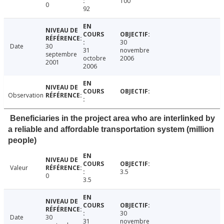
100
0
92
30
Date
30
31
novembre
septembre
octobre
2006
2001
2006
Observation
Beneficiaries in the project area who are interlinked by
a reliable and affordable transportation system (million
people)
Valeur
3.5
0
3.5
30
Date
30
31
novembre