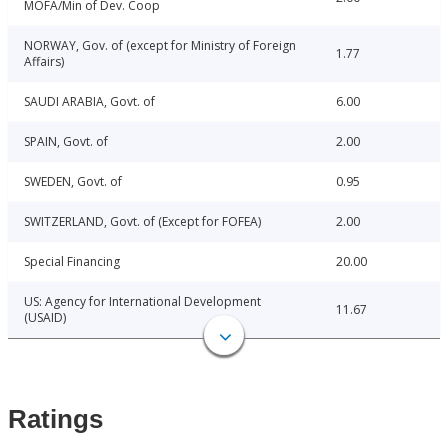
MOFA/Min of Dev. Coop
NORWAY, Gov. of (except for Ministry of Foreign
1.77
Affairs)
SAUDI ARABIA, Govt. of
6.00
SPAIN, Govt. of
2.00
SWEDEN, Govt. of
0.95
SWITZERLAND, Govt. of (Except for FOFEA)
2.00
Special Financing
20.00
US: Agency for International Development
11.67
(USAID)
Ratings