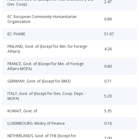
2.47
Dev. Coop)
EC: European Community Humanitarian
0.89
Organization
EC: PHARE
51.67
FINLAND, Govt. of (Except for Min. for Foreign
4.28
Affairs)
FRANCE, Govt. of (Except for Min. of Foreign
0.80
Affairs-MOFA)
GERMANY, Govt. of (Except for BMZ)
0.71
ITALY, Govt. of (Except for Dev. Coop. Dept. -
5.20
MOFA)
KUWAIT, Govt. of
5.35
LUXEMBOURG: Miistry of Finance
0.16
NETHERLANDS, Govt. of THE (Except for
2.00