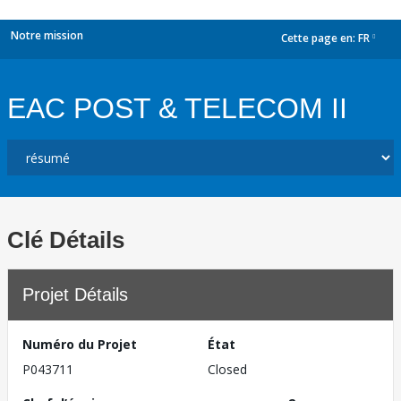
Notre mission
Cette page en:
FR
dropdown
EAC POST & TELECOM II
Clé Détails
Projet Détails
Numéro du Projet
État
P043711
Closed