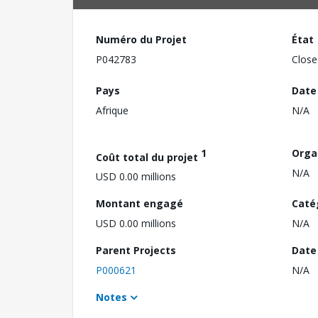
Numéro du Projet
État
P042783
Close
Pays
Date
Afrique
N/A
1
Orga
Coût total du projet
N/A
USD 0.00 millions
Montant engagé
Caté
USD 0.00 millions
N/A
Parent Projects
Date 
P000621
N/A
Notes