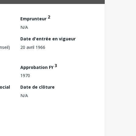
2
Emprunteur
N/A
Date d'entrée en vigueur
nseil)
20 avril 1966
3
Approbation FY
1970
ocial
Date de clôture
N/A