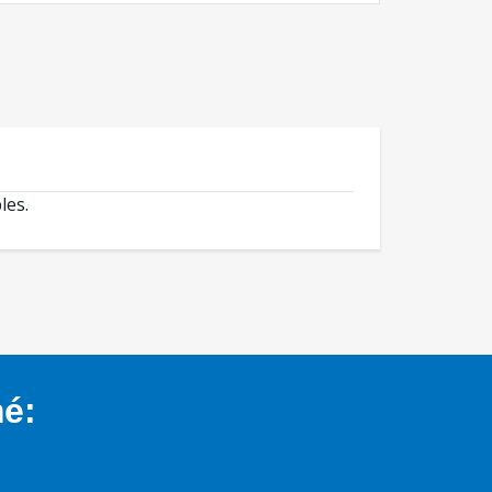
les.
mé: