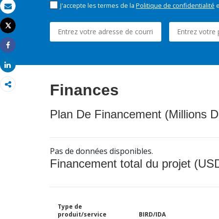
J'accepte les termes de la
Politique de confidentialité
e
Email
Tweet
Imprimer
Share
Share
Finances
Plan De Financement (Millions D
Pas de données disponibles.
Financement total du projet (USD
Type de
produit/service
BIRD/IDA