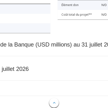
Élément don
N/D
Coût total du projet**
N/D
 de la Banque (USD millions) au 31 juillet 
 juillet 2026