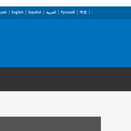
çais
English
Español
العربية
Русский
中文