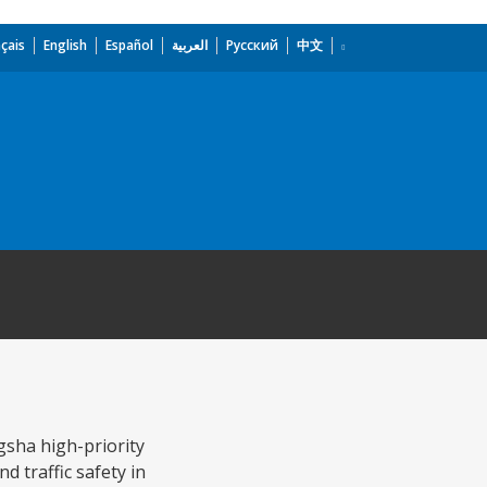
çais
English
Español
العربية
Русский
中文
gsha high-priority
d traffic safety in