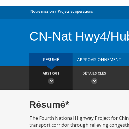
Notre mission
Projets et opérations
CN-Nat Hwy4/Hu
RÉSUMÉ
APPROVISIONNEMENT
ABSTRAIT
DÉTAILS CLÉS
Résumé*
The Fourth National Highway Project for Chin
transport corridor through relieving congestion,