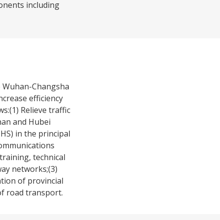
onents including
the Wuhan-Changsha
ncrease efficiency
:(1) Relieve traffic
unan and Hubei
S) in the principal
 Communications
raining, technical
way networks;(3)
tion of provincial
f road transport.