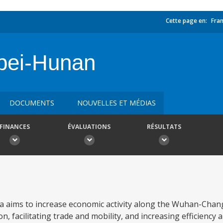
Cette page en:
Fran
bei-Hunan
DOCUMENTS
NOUVELLES ET MÉDIAS
FINANCES
ÉVALUATIONS
RÉSULTATS
a aims to increase economic activity along the Wuhan-Chan
 facilitating trade and mobility, and increasing efficiency an