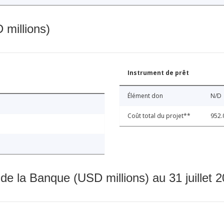
 millions)
Instrument de prêt
Élément don
N/D
Coût total du projet**
952.
 de la Banque (USD millions) au 31 juillet 