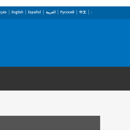
çais
English
Español
العربية
Русский
中文