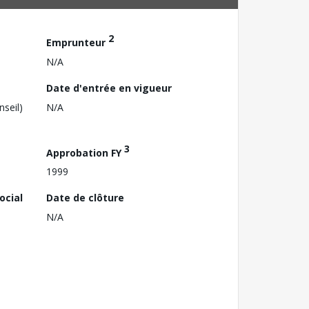
2
Emprunteur
N/A
Date d'entrée en vigueur
nseil)
N/A
3
Approbation FY
1999
ocial
Date de clôture
N/A