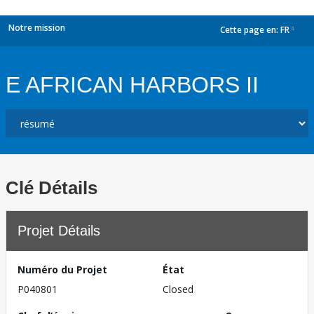
Notre mission
Cette page en:
FR
dropdown
E AFRICAN HARBORS II
Clé Détails
Projet Détails
Numéro du Projet
État
P040801
Closed