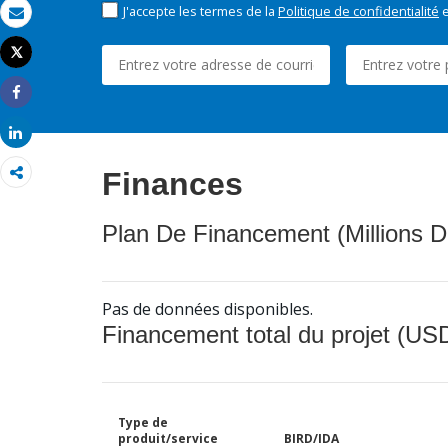
J'accepte les termes de la
Politique de confidentialité
e
Email
Tweet
Imprimer
Share
Share
Finances
Plan De Financement (Millions D
Pas de données disponibles.
Financement total du projet (USD
Type de
produit/service
BIRD/IDA