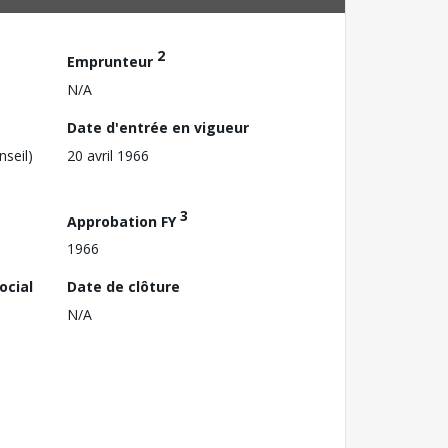
2
Emprunteur
N/A
Date d'entrée en vigueur
nseil)
20 avril 1966
3
Approbation FY
1966
ocial
Date de clôture
N/A