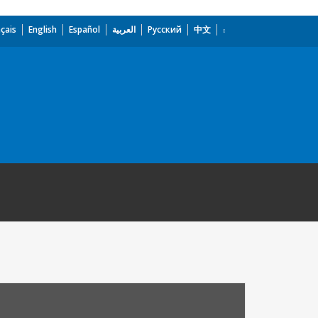
çais
English
Español
العربية
Русский
中文