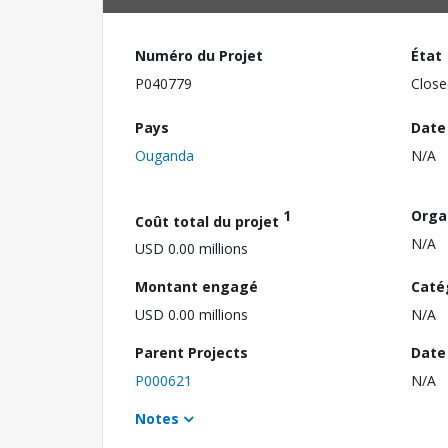
Numéro du Projet
État
P040779
Close
Pays
Date
Ouganda
N/A
1
Orga
Coût total du projet
N/A
USD 0.00 millions
Montant engagé
Caté
USD 0.00 millions
N/A
Parent Projects
Date 
P000621
N/A
Notes