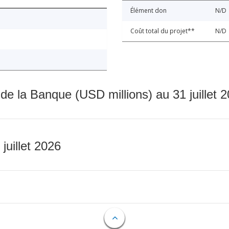
Élément don
N/D
Coût total du projet**
N/D
 de la Banque (USD millions) au 31 juillet 
 juillet 2026