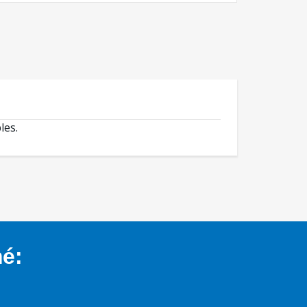
les.
mé: