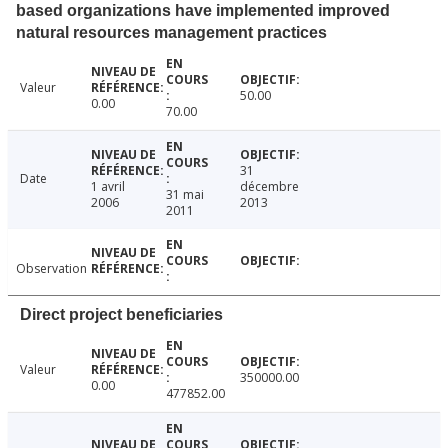
based organizations have implemented improved
natural resources management practices
Valeur
50.00
0.00
70.00
31
Date
1 avril
décembre
31 mai
2006
2013
2011
Observation
Direct project beneficiaries
Valeur
350000.00
0.00
477852.00