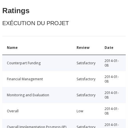
Ratings
EXÉCUTION DU PROJET
Name
Review
Date
2014-01-
Counterpart Funding
Satisfactory
08
2014-01-
Financial Management
Satisfactory
08
2014-01-
Monitoring and Evaluation
Satisfactory
08
2014-01-
Overall
Low
08
2014-01-
Overall Implementation Progress (IP)
Satisfactory