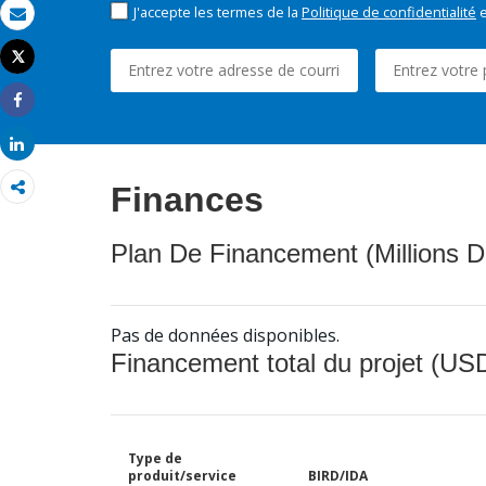
J'accepte les termes de la
Politique de confidentialité
e
Email
Tweet
Imprimer
Share
Share
Finances
Plan De Financement (Millions D
Pas de données disponibles.
Financement total du projet (USD
Type de
produit/service
BIRD/IDA