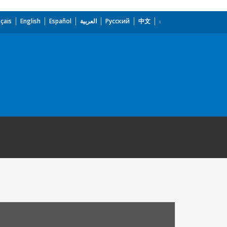
çais
English
Español
العربية
Русский
中文