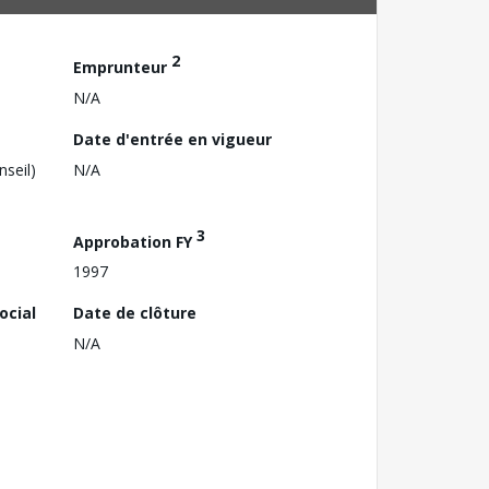
2
Emprunteur
N/A
Date d'entrée en vigueur
nseil)
N/A
3
Approbation FY
1997
ocial
Date de clôture
N/A