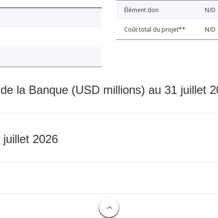
Élément don
N/D
Coût total du projet**
N/D
 de la Banque (USD millions) au 31 juillet 
 juillet 2026