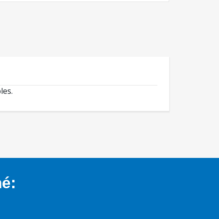
les.
mé: