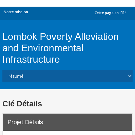
Notre mission
Cette page en:
FR
dropdown
Lombok Poverty Alleviation
and Environmental
Infrastructure
Clé Détails
Projet Détails