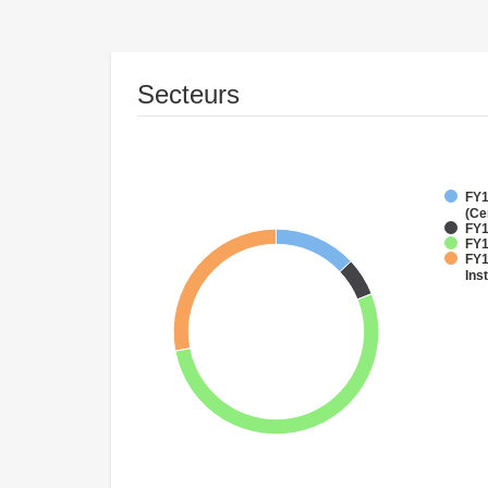
Secteurs
FY1
(Ce
FY1
FY1
FY1
Inst