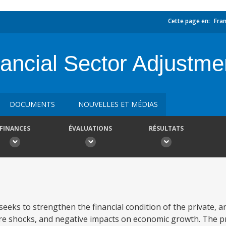
Cette page en:
Fran
ancial Sector Adjustme
DOCUMENTS
NOUVELLES ET MÉDIAS
FINANCES
ÉVALUATIONS
RÉSULTATS
eeks to strengthen the financial condition of the private, 
ture shocks, and negative impacts on economic growth. The pr