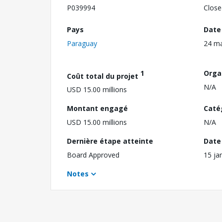
P039994
Close
Pays
Date
Paraguay
24 ma
1
Orga
Coût total du projet
N/A
USD 15.00 millions
Montant engagé
Caté
USD 15.00 millions
N/A
Dernière étape atteinte
Date 
Board Approved
15 ja
Notes