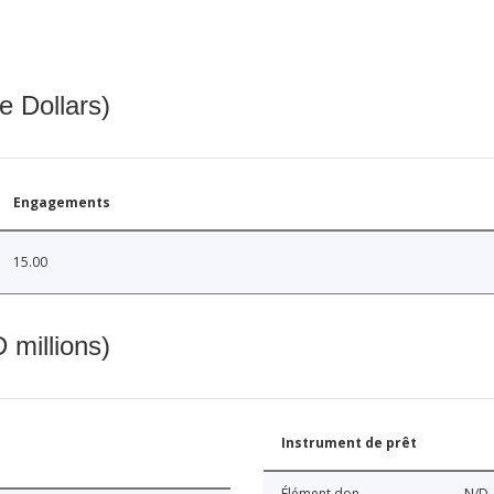
e Dollars)
Engagements
15.00
 millions)
Instrument de prêt
Élément don
N/D