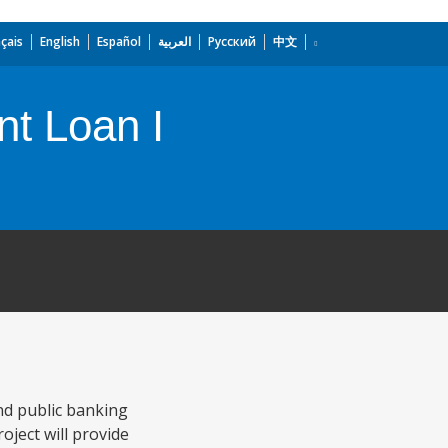
çais
English
Español
العربية
Русский
中文
nt Loan I
and public banking
oject will provide