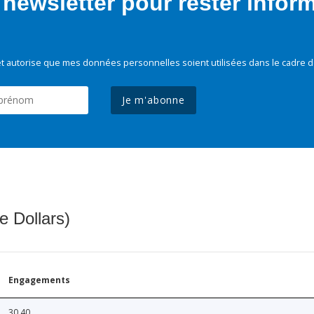
newsletter pour rester infor
t autorise que mes données personnelles soient utilisées dans le cadre d
Je m'abonne
e Dollars)
Engagements
30.40