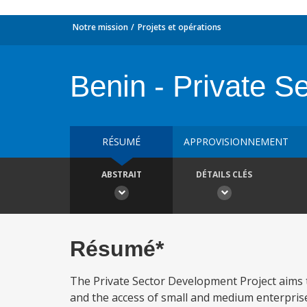
Notre mission
Projets et opérations
Benin - Private Se
RÉSUMÉ
APPROVISIONNEMENT
ABSTRAIT
DÉTAILS CLÉS
Résumé*
The Private Sector Development Project aims 
and the access of small and medium enterprise