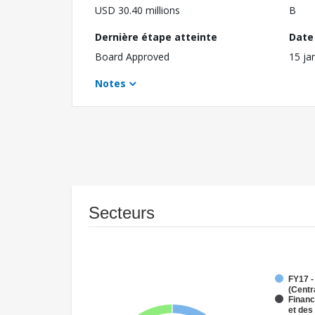
USD 30.40 millions
B
Dernière étape atteinte
Date 
Board Approved
15 ja
Notes
Secteurs
FY17 -
(Centr
Financ
et de