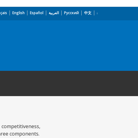
çais
English
Español
العربية
Русский
中文
 competitiveness,
three components.