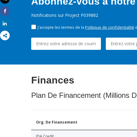
Abonnez-vous à notre 
Imprimer
Notifications sur Project P039882
Share
Share
J'accepte les termes de la
Politique de confidentialité
e
Finances
Plan De Financement (Millions D
Org. De Financement
IDA Credit