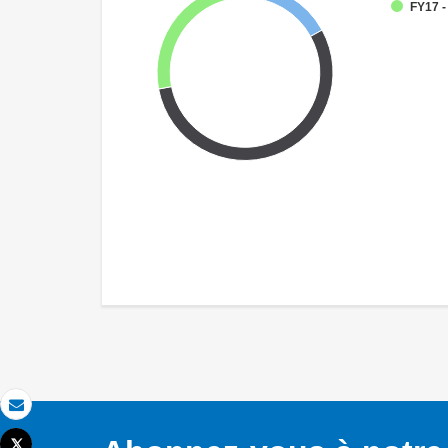
FY17 -
Email
Tweet