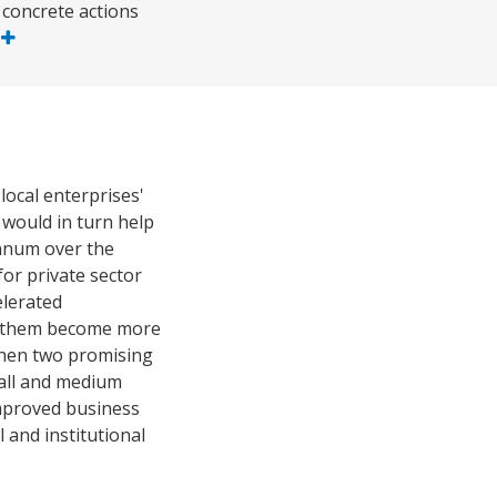
 concrete actions
s
local enterprises'
 would in turn help
annum over the
for private sector
lerated
lp them become more
gthen two promising
small and medium
improved business
 and institutional