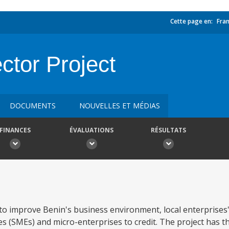
Cette page en:
Fran
ctor Project
DOCUMENTS
NOUVELLES ET MÉDIAS
FINANCES
ÉVALUATIONS
RÉSULTATS
to improve Benin's business environment, local enterprises'
s (SMEs) and micro-enterprises to credit. The project has 