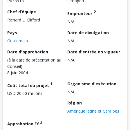
P038918
Dropped
Chef d’équipe
2
Emprunteur
Richard L. Clifford
N/A
Pays
Date de divulgation
Guatemala
N/A
Date d'approbation
Date d'entrée en vigueur
(à la date de présentation au
N/A
Conseil)
8 juin 2004
1
Organisme d'exécution
Coût total du projet
N/A
USD 20.00 millions
Région
Amérique latine et Caraïbes
3
Approbation FY