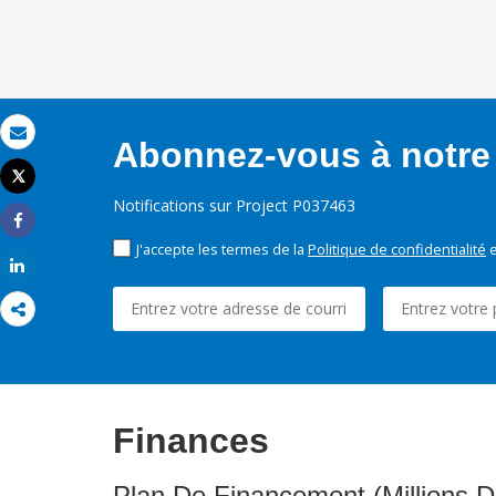
Abonnez-vous à notre 
Email
Tweet
Imprimer
Notifications sur Project P037463
Share
J'accepte les termes de la
Politique de confidentialité
e
Share
Finances
Plan De Financement (Millions D