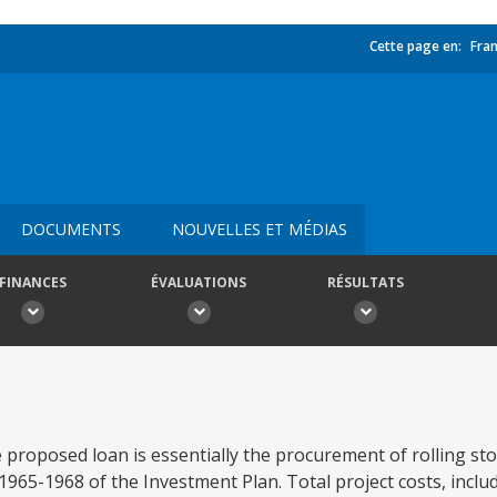
Cette page en:
Fran
DOCUMENTS
NOUVELLES ET MÉDIAS
FINANCES
ÉVALUATIONS
RÉSULTATS
e proposed loan is essentially the procurement of rolling st
, 1965-1968 of the Investment Plan. Total project costs, incl