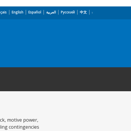
çais
English
Español
العربية
Русский
中文
ock, motive power,
uding contingencies