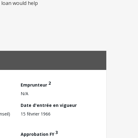
d loan would help
2
Emprunteur
N/A
Date d'entrée en vigueur
nseil)
15 février 1966
3
Approbation FY