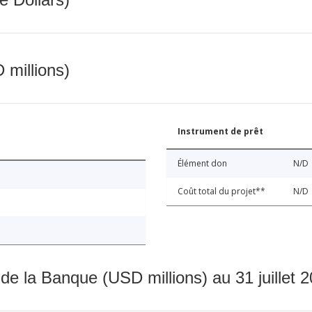
 millions)
Instrument de prêt
Élément don
N/D
Coût total du projet**
N/D
 de la Banque (USD millions) au 31 juillet 