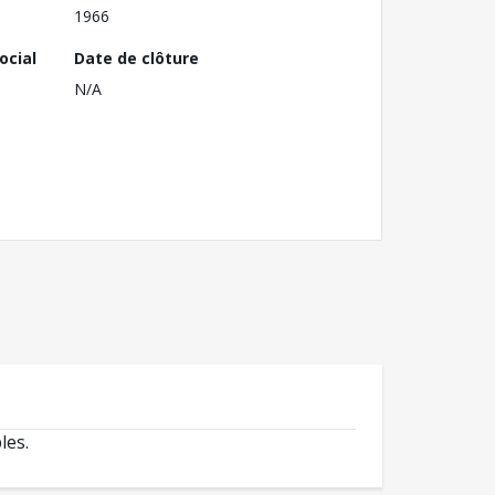
1966
ocial
Date de clôture
N/A
les.