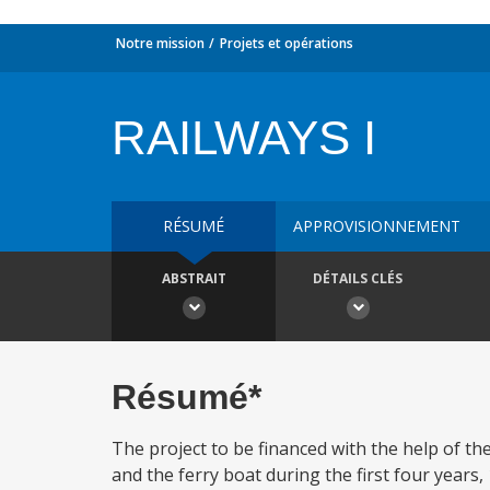
Notre mission
Projets et opérations
RAILWAYS I
RÉSUMÉ
APPROVISIONNEMENT
ABSTRAIT
DÉTAILS CLÉS
Résumé*
The project to be financed with the help of th
and the ferry boat during the first four years