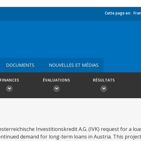
Cette page en:
Fran
DOCUMENTS
NOUVELLES ET MÉDIAS
FINANCES
ÉVALUATIONS
RÉSULTATS
 Oesterreichische Investitionskredit A.G. (IVK) request for a l
ontinued demand for long-term loans in Austria. This project 