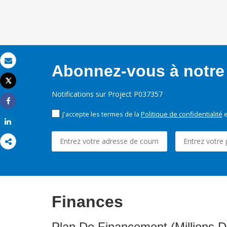
Abonnez-vous à notre 
Email
Tweet
Imprimer
Notifications sur Project P037357
Share
J'accepte les termes de la
Politique de confidentialité
e
Share
Finances
Plan De Financement (Millions D