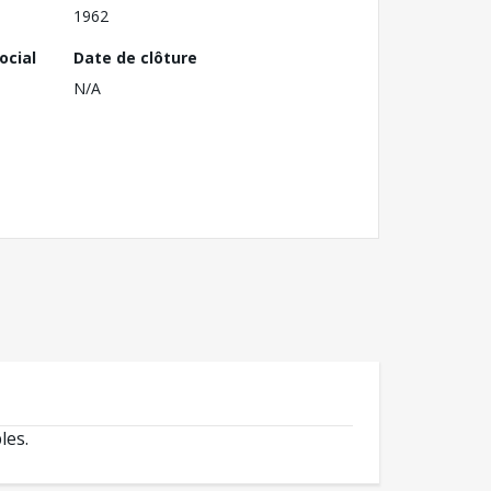
1962
ocial
Date de clôture
N/A
les.