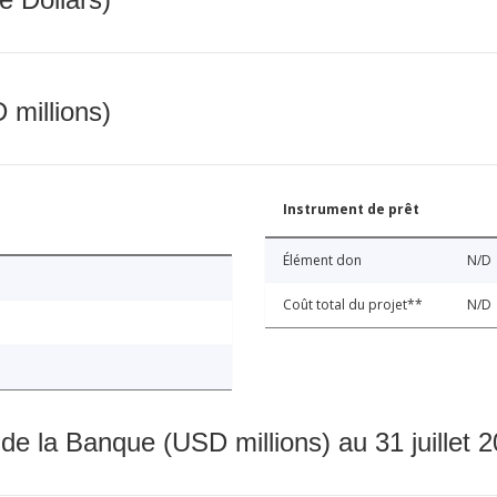
 millions)
Instrument de prêt
Élément don
N/D
Coût total du projet**
N/D
 de la Banque (USD millions) au 31 juillet 