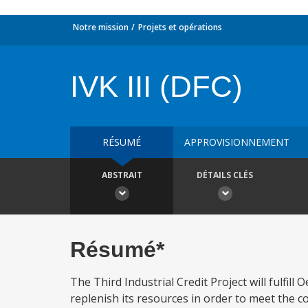
Notre mission
Projets et opérations
IVK III (DFC)
RÉSUMÉ
APPROVISIONNEMENT
ABSTRAIT
DÉTAILS CLÉS
Résumé*
The Third Industrial Credit Project will fulfill
replenish its resources in order to meet the c