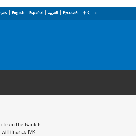
çais
English
Español
العربية
Русский
中文
oan from the Bank to
will finance IVK