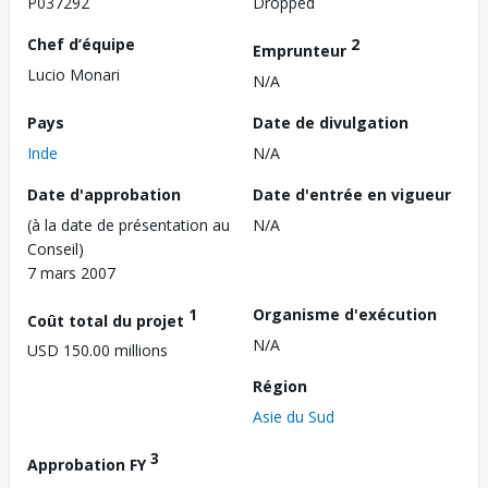
P037292
Dropped
Chef d’équipe
2
Emprunteur
Lucio Monari
N/A
Pays
Date de divulgation
Inde
N/A
Date d'approbation
Date d'entrée en vigueur
(à la date de présentation au
N/A
Conseil)
7 mars 2007
1
Organisme d'exécution
Coût total du projet
N/A
USD 150.00 millions
Région
Asie du Sud
3
Approbation FY