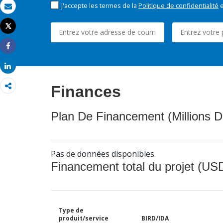
J'accepte les termes de la
Politique de confidentialité
e
Email
Tweet
Imprimer
Share
Share
Finances
Plan De Financement (Millions D
Pas de données disponibles.
Financement total du projet (USD
Type de
produit/service
BIRD/IDA