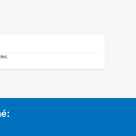
les.
mé: