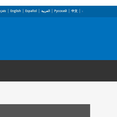
çais
English
Español
العربية
Русский
中文