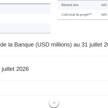
Élément don
N/D
Coût total du projet**
N/D
 de la Banque (USD millions) au 31 juillet 
 juillet 2026