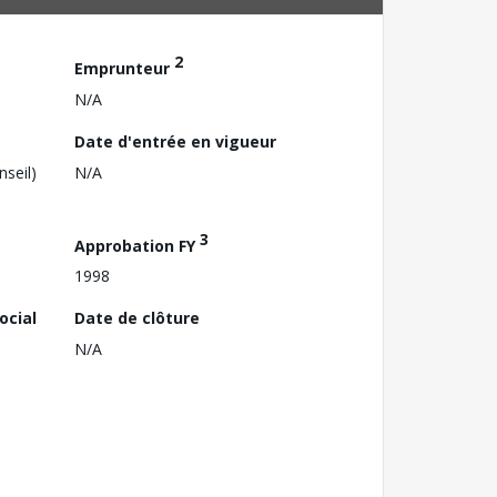
2
Emprunteur
N/A
Date d'entrée en vigueur
nseil)
N/A
3
Approbation FY
1998
ocial
Date de clôture
N/A