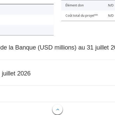
Élément don
N/D
Coût total du projet**
N/D
 de la Banque (USD millions) au 31 juillet 
 juillet 2026