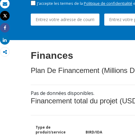
J'accepte les termes de la
Politique de confidentialité
e
Email
Tweet
Imprimer
Share
Share
Finances
Plan De Financement (Millions D
Pas de données disponibles.
Financement total du projet (USD
Type de
produit/service
BIRD/IDA