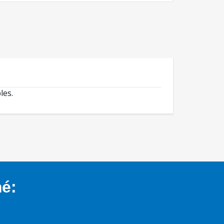
les.
mé: