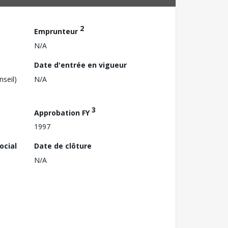
2
Emprunteur
N/A
Date d'entrée en vigueur
nseil)
N/A
3
Approbation FY
1997
ocial
Date de clôture
N/A