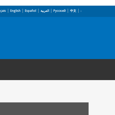
çais
English
Español
العربية
Русский
中文