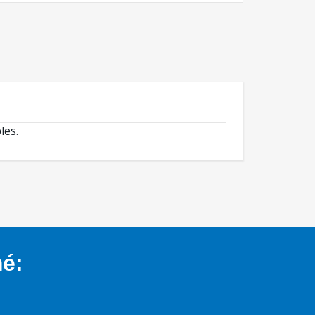
les.
mé: