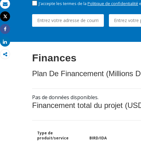
J'accepte les termes de la
Politique de confidentialité
e
Email
Tweet
Imprimer
Share
Share
Finances
Plan De Financement (Millions D
Pas de données disponibles.
Financement total du projet (USD
Type de
produit/service
BIRD/IDA