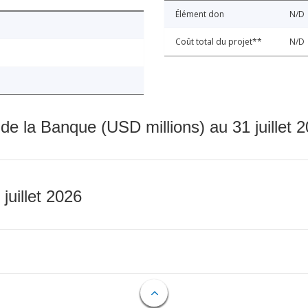
Élément don
N/D
Coût total du projet**
N/D
 de la Banque (USD millions) au 31 juillet 
 juillet 2026