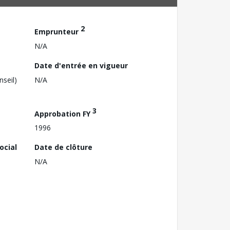
2
Emprunteur
N/A
Date d'entrée en vigueur
nseil)
N/A
3
Approbation FY
1996
ocial
Date de clôture
N/A