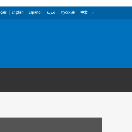
çais
English
Español
العربية
Русский
中文