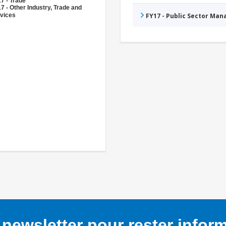
7 - Trade
7 - Other Industry, Trade and
vices
FY17 - Public Sector Ma
newsletter pour rester infor