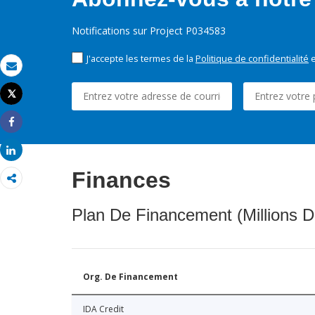
Notifications sur Project P034583
J'accepte les termes de la
Politique de confidentialité
e
Email
Tweet
Imprimer
Share
Share
Finances
Plan De Financement (Millions D
Org. De Financement
IDA Credit