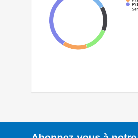
FY1
FY1
Ser
Abonnez-vous à notre 