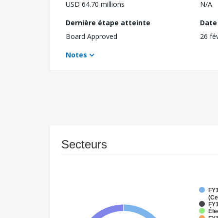
USD 64.70 millions
N/A
Dernière étape atteinte
Date 
Board Approved
26 fé
Notes
Secteurs
FY1
(Ce
FY1
Éle