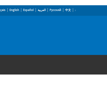
çais
English
Español
العربية
Русский
中文