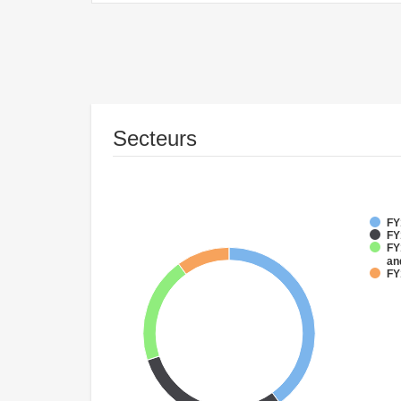
Secteurs
FY
FY
FY
an
FY