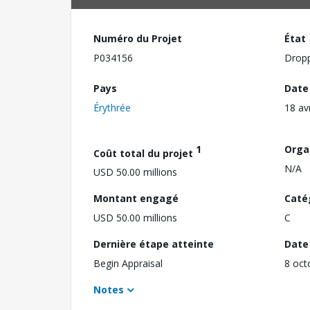
Numéro du Projet
État
P034156
Drop
Pays
Date
Érythrée
18 av
1
Orga
Coût total du projet
N/A
USD 50.00 millions
Montant engagé
Caté
USD 50.00 millions
C
Dernière étape atteinte
Date 
Begin Appraisal
8 oct
Notes