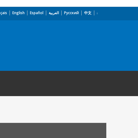
çais
English
Español
العربية
Русский
中文