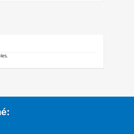
les.
mé: