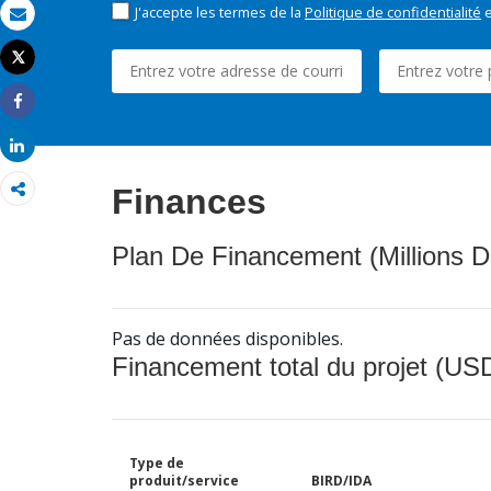
J'accepte les termes de la
Politique de confidentialité
e
Email
Tweet
Imprimer
Share
Share
Finances
Plan De Financement (Millions D
Pas de données disponibles.
Financement total du projet (USD
Type de
produit/service
BIRD/IDA