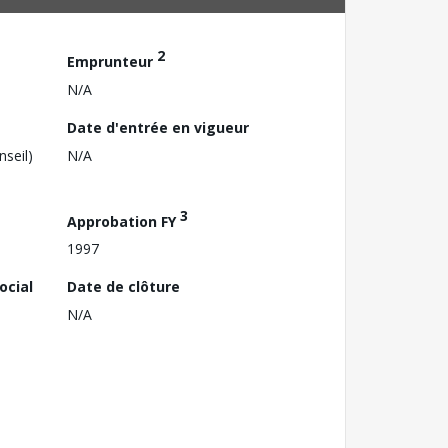
2
Emprunteur
N/A
Date d'entrée en vigueur
nseil)
N/A
3
Approbation FY
1997
ocial
Date de clôture
N/A