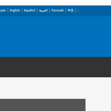
çais
English
Español
العربية
Русский
中文