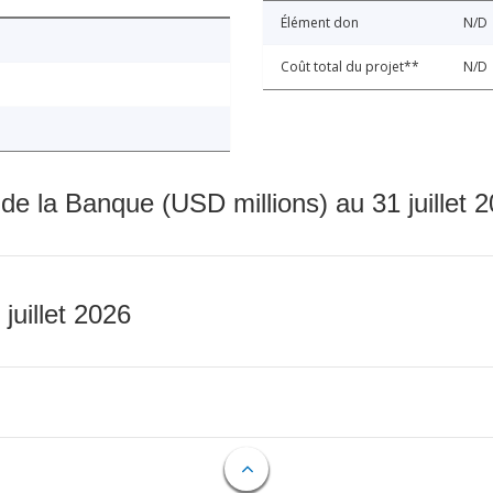
Élément don
N/D
Coût total du projet**
N/D
 de la Banque (USD millions) au 31 juillet 
 juillet 2026