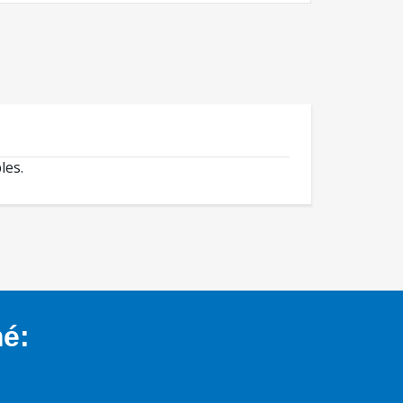
les.
mé: