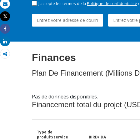
J'accepte les termes de la
Politique de confidentialité
e
Email
Tweet
Imprimer
Share
Share
Finances
Plan De Financement (Millions D
Pas de données disponibles.
Financement total du projet (USD
Type de
produit/service
BIRD/IDA