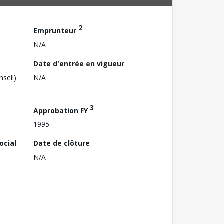
2
Emprunteur
N/A
Date d'entrée en vigueur
nseil)
N/A
3
Approbation FY
1995
ocial
Date de clôture
N/A