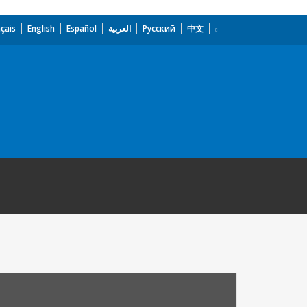
çais
English
Español
العربية
Русский
中文