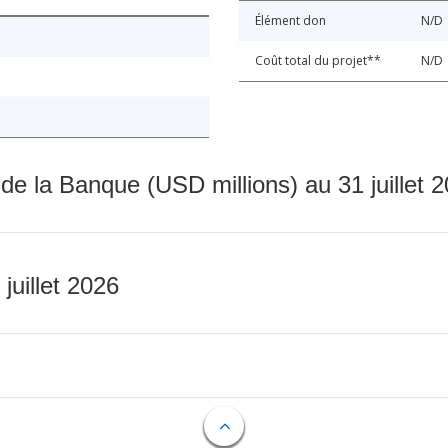
Élément don
N/D
Coût total du projet**
N/D
 de la Banque (USD millions) au 31 juillet 
 juillet 2026