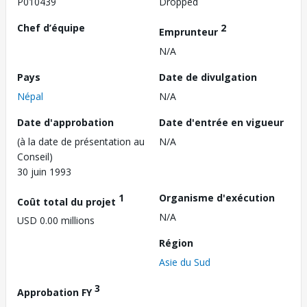
P010439
Dropped
Chef d’équipe
2
Emprunteur
N/A
Pays
Date de divulgation
Népal
N/A
Date d'approbation
Date d'entrée en vigueur
(à la date de présentation au
N/A
Conseil)
30 juin 1993
1
Organisme d'exécution
Coût total du projet
N/A
USD 0.00 millions
Région
Asie du Sud
3
Approbation FY