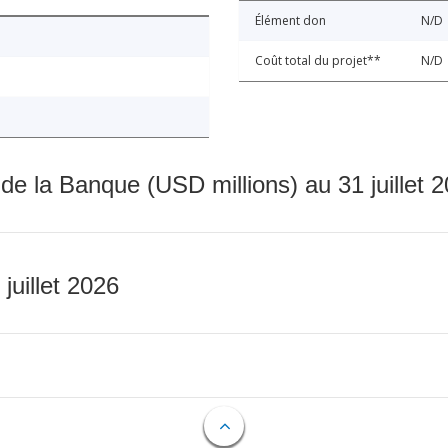
Élément don
N/D
Coût total du projet**
N/D
 de la Banque (USD millions) au 31 juillet 
 juillet 2026