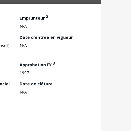
2
Emprunteur
N/A
Date d'entrée en vigueur
nseil)
N/A
3
Approbation FY
1997
ocial
Date de clôture
N/A