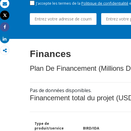
J'accepte les termes de la
Politique de confidentialité
e
Email
Tweet
Imprimer
Share
Share
Finances
Plan De Financement (Millions D
Pas de données disponibles.
Financement total du projet (USD
Type de
produit/service
BIRD/IDA