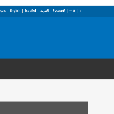
çais
English
Español
العربية
Русский
中文