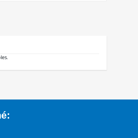
les.
mé: