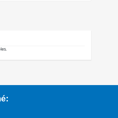
les.
mé: