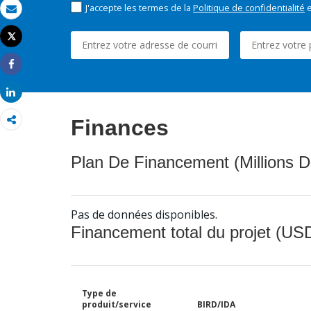
J'accepte les termes de la
Politique de confidentialité
e
Email
Tweet
Imprimer
Share
Share
Finances
Plan De Financement (Millions D
Pas de données disponibles.
Financement total du projet (USD
Type de
produit/service
BIRD/IDA