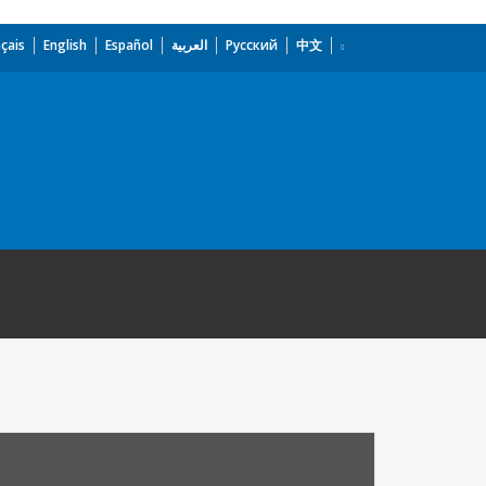
çais
English
Español
العربية
Русский
中文