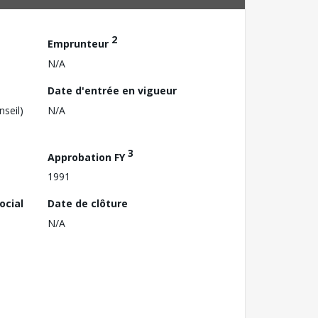
2
Emprunteur
N/A
Date d'entrée en vigueur
nseil)
N/A
3
Approbation FY
1991
ocial
Date de clôture
N/A