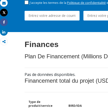
J'accepte les termes de la
Politique de confidentialité
e
Email
Tweet
Imprimer
Share
Share
Finances
Plan De Financement (Millions D
Pas de données disponibles.
Financement total du projet (USD
Type de
produit/service
BIRD/IDA