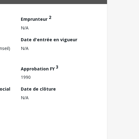
2
Emprunteur
N/A
Date d'entrée en vigueur
nseil)
N/A
3
Approbation FY
1990
ocial
Date de clôture
N/A