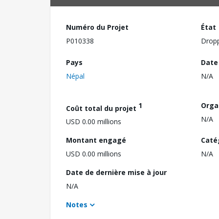
Numéro du Projet
État
P010338
Drop
Pays
Date
Népal
N/A
1
Orga
Coût total du projet
N/A
USD 0.00 millions
Montant engagé
Caté
USD 0.00 millions
N/A
Date de dernière mise à jour
N/A
Notes