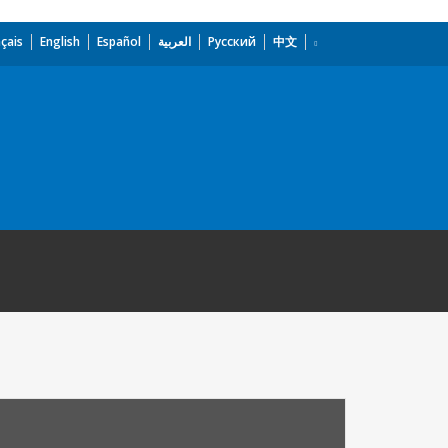
çais
English
Español
العربية
Русский
中文