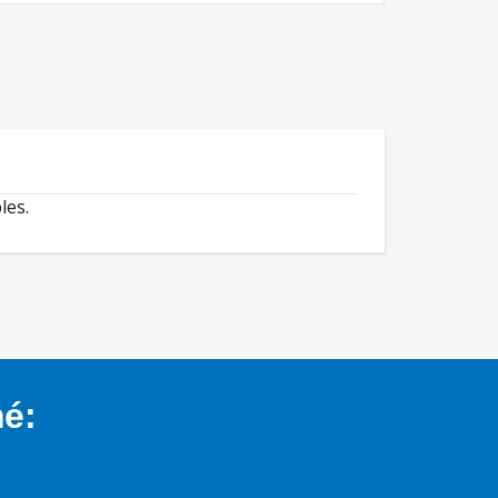
les.
mé: