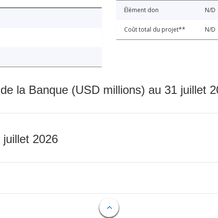
Élément don
N/D
Coût total du projet**
N/D
 de la Banque (USD millions) au 31 juillet 
 juillet 2026