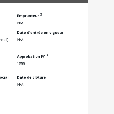
2
Emprunteur
N/A
Date d'entrée en vigueur
nseil)
N/A
3
Approbation FY
1988
ocial
Date de clôture
N/A