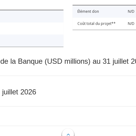
Élément don
N/D
Coût total du projet**
N/D
 de la Banque (USD millions) au 31 juillet 
 juillet 2026