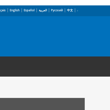
çais
English
Español
العربية
Русский
中文