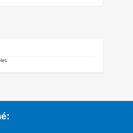
les.
mé: