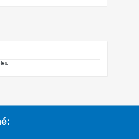
les.
mé: