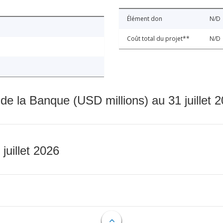
Élément don
N/D
Coût total du projet**
N/D
 de la Banque (USD millions) au 31 juillet 
 juillet 2026