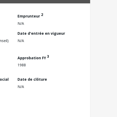
2
Emprunteur
N/A
Date d'entrée en vigueur
nseil)
N/A
3
Approbation FY
1988
ocial
Date de clôture
N/A