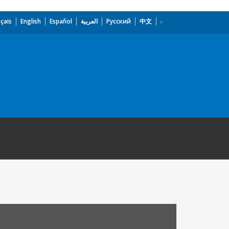
çais
English
Español
العربية
Русский
中文