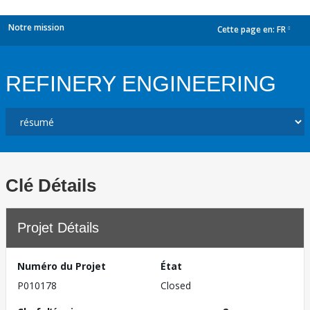
Notre mission
Cette page en:
FR
dropdown
REFINERY ENGINEERING
Clé Détails
Projet Détails
Numéro du Projet
État
P010178
Closed