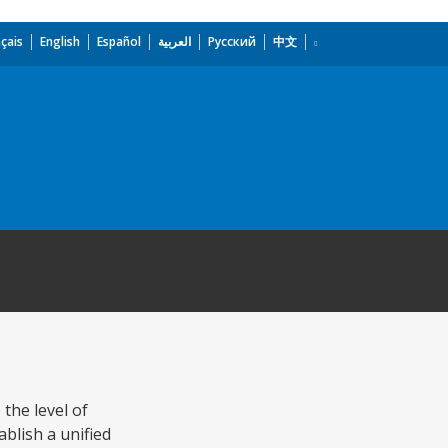
çais
English
Español
العربية
Русский
中文
the level of
ablish a unified