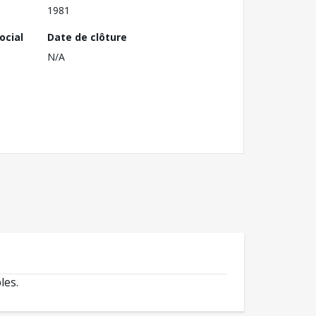
1981
ocial
Date de clôture
N/A
les.