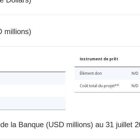
 millions)
Instrument de prêt
Élément don
N/D
Coût total du projet**
N/D
 de la Banque (USD millions) au 31 juillet 