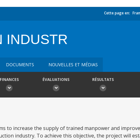
Cette page en:
Fran
 INDUSTR
DOCUMENTS
NOUVELLES ET MÉDIAS
FINANCES
ÉVALUATIONS
RÉSULTATS
ms to increase the supply of trained manpower and improve 
ion industry. To achieve this objective, the project will est