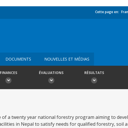
Cette page en:
Fran
DOCUMENTS
NOUVELLES ET MÉDIAS
FINANCES
ÉVALUATIONS
RÉSULTATS
e of a twenty year national forestry program aiming to dev
acilities in Nepal to satisfy needs for qualified forestry, soil