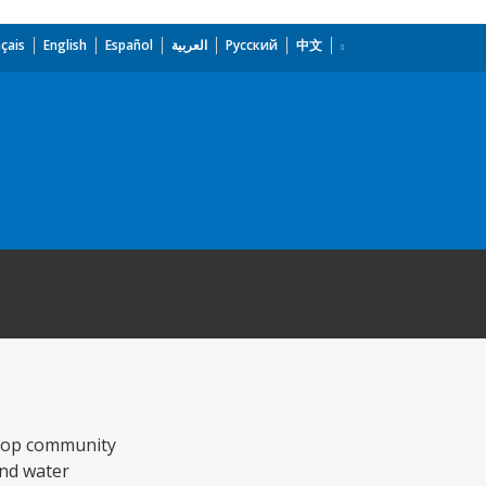
çais
English
Español
العربية
Русский
中文
elop community
 and water