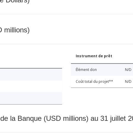
 millions)
Instrument de prêt
Élément don
N/D
Coût total du projet**
N/D
 de la Banque (USD millions) au 31 juillet 