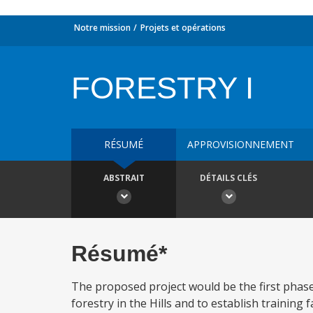
Notre mission
Projets et opérations
FORESTRY I
RÉSUMÉ
APPROVISIONNEMENT
ABSTRAIT
DÉTAILS CLÉS
Résumé*
The proposed project would be the first phas
forestry in the Hills and to establish training f