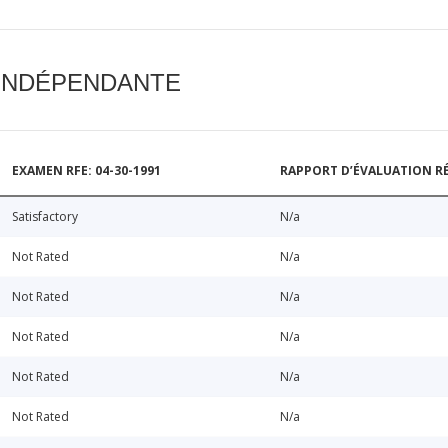
 INDÉPENDANTE
EXAMEN RFE: 04-30-1991
RAPPORT D’ÉVALUATION RÉ
Satisfactory
N/a
Not Rated
N/a
Not Rated
N/a
Not Rated
N/a
Not Rated
N/a
Not Rated
N/a