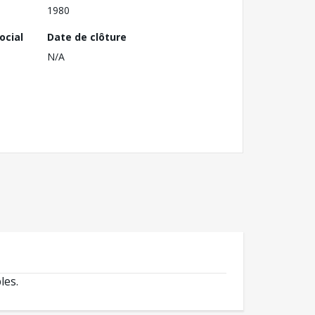
1980
ocial
Date de clôture
N/A
les.