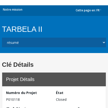
Notre mission
Cette page en:
FR
dropdown
TARBELA II
Clé Détails
Projet Détails
Numéro du Projet
État
P010118
Closed