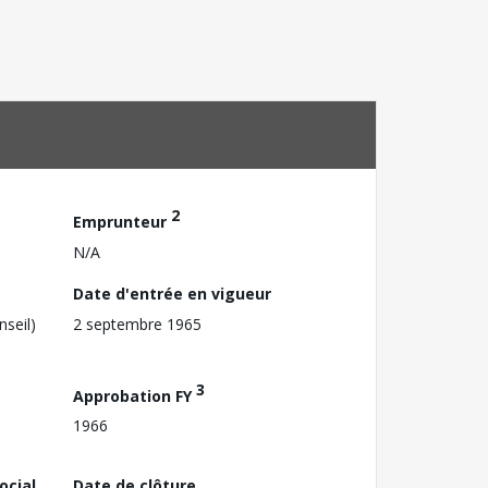
2
Emprunteur
N/A
Date d'entrée en vigueur
nseil)
2 septembre 1965
3
Approbation FY
1966
ocial
Date de clôture