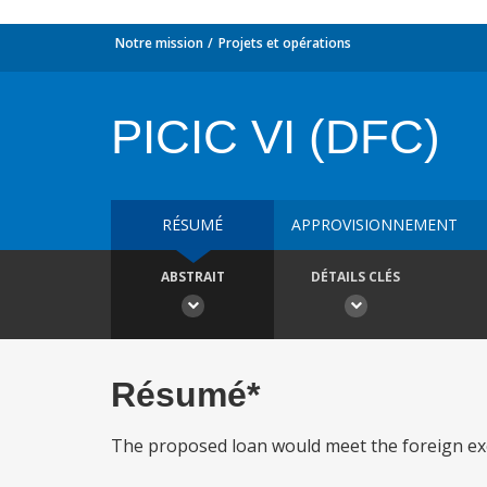
Notre mission
Projets et opérations
PICIC VI (DFC)
RÉSUMÉ
APPROVISIONNEMENT
ABSTRAIT
DÉTAILS CLÉS
Résumé*
The proposed loan would meet the foreign exc