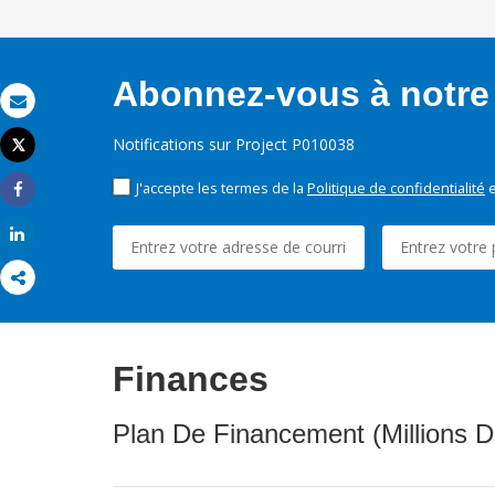
Abonnez-vous à notre 
Email
Notifications sur Project P010038
Tweet
Imprimer
J'accepte les termes de la
Politique de confidentialité
e
Share
Share
Finances
Plan De Financement (Millions D