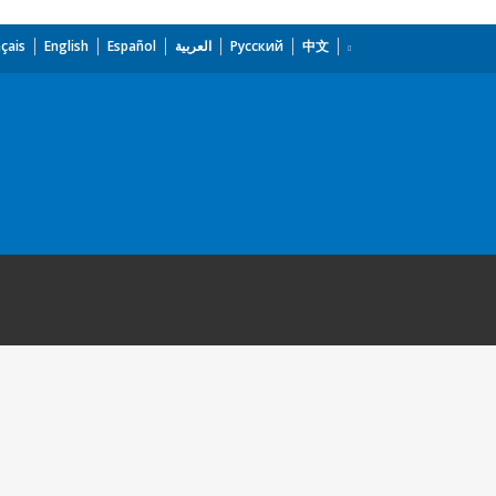
çais
English
Español
العربية
Русский
中文