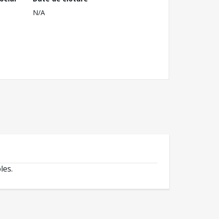
N/A
les.