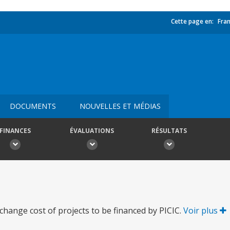
Cette page en:
Fran
DOCUMENTS
NOUVELLES ET MÉDIAS
FINANCES
ÉVALUATIONS
RÉSULTATS
hange cost of projects to be financed by PICIC.
Voir plus