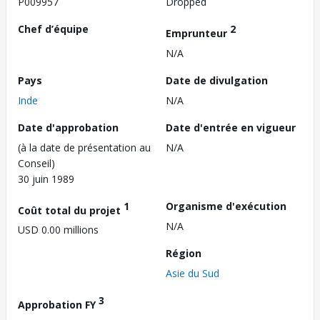
P009957
Dropped
Chef d’équipe
2
Emprunteur
N/A
Pays
Date de divulgation
Inde
N/A
Date d'approbation
Date d'entrée en vigueur
(à la date de présentation au
N/A
Conseil)
30 juin 1989
1
Organisme d'exécution
Coût total du projet
N/A
USD 0.00 millions
Région
Asie du Sud
3
Approbation FY