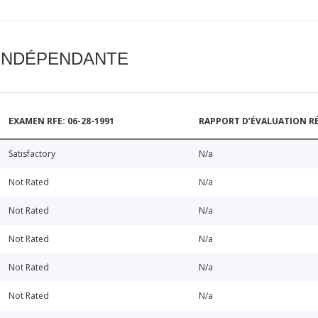
 INDÉPENDANTE
EXAMEN RFE: 06-28-1991
RAPPORT D’ÉVALUATION RÉ
Satisfactory
N/a
Not Rated
N/a
Not Rated
N/a
Not Rated
N/a
Not Rated
N/a
Not Rated
N/a