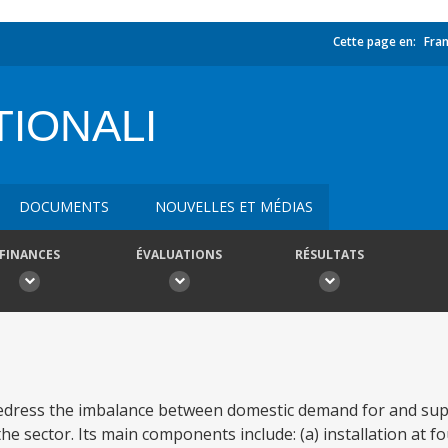
Cette page en:
Fran
TIONALI
DOCUMENTS
NOUVELLES ET MÉDIAS
FINANCES
ÉVALUATIONS
RÉSULTATS
redress the imbalance between domestic demand for and sup
he sector. Its main components include: (a) installation at fo