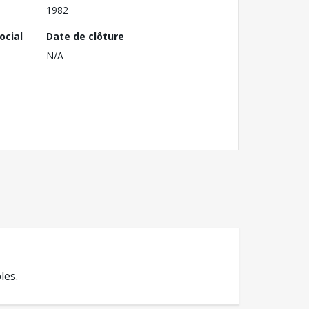
1982
ocial
Date de clôture
N/A
les.