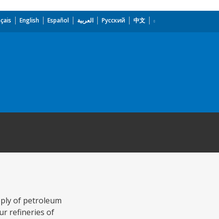
çais
English
Español
العربية
Русский
中文
ply of petroleum
ur refineries of