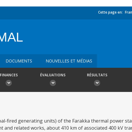
Cette page en:
Fran
MAL
DOCUMENTS
NOUVELLES ET MÉDIAS
FINANCES
ÉVALUATIONS
RÉSULTATS
oal-fired generating units) of the Farakka thermal power stat
t and related works, about 410 km of associated 400 kV tra