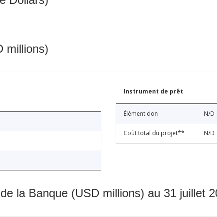
 millions)
Instrument de prêt
Élément don
N/D
Coût total du projet**
N/D
 de la Banque (USD millions) au 31 juillet 