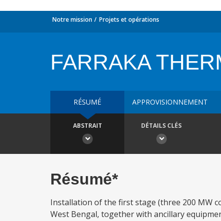
Notre mission
Projets et opérations
FARRAKA THER
RÉSUMÉ
APPROVISIONNEMENT
ABSTRAIT
DÉTAILS CLÉS
Résumé*
Installation of the first stage (three 200 MW c
West Bengal, together with ancillary equipmen