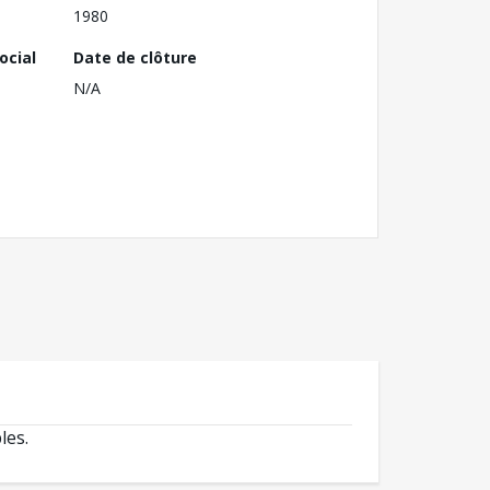
1980
ocial
Date de clôture
N/A
les.