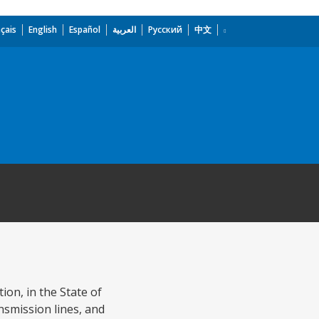
çais
English
Español
العربية
Русский
中文
ion, in the State of
nsmission lines, and