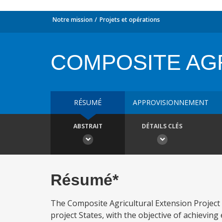
Notre mission
Projets et opérations
COMPOSITE AG
RÉSUMÉ
APPROVISIONNEMENT
ABSTRAIT
DÉTAILS CLÉS
Résumé*
The Composite Agricultural Extension Project w
project States, with the objective of achieving