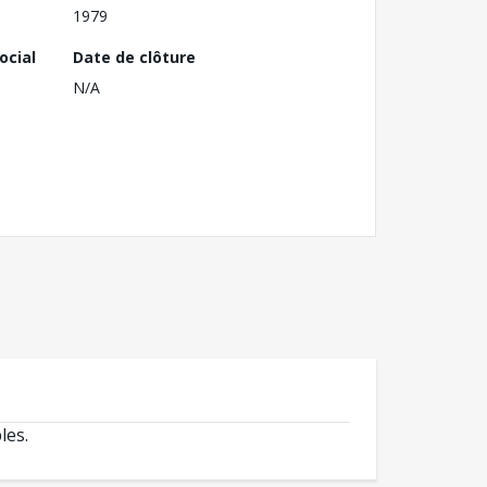
1979
ocial
Date de clôture
N/A
les.