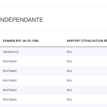
 INDÉPENDANTE
EXAMEN RFE: 06-25-1986
RAPPORT D’ÉVALUATION RÉ
Satisfactory
N/a
Not Rated
N/a
Not Rated
N/a
Not Rated
N/a
Not Rated
N/a
Not Rated
N/a