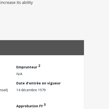
ncrease its ability
2
Emprunteur
N/A
Date d'entrée en vigueur
nseil)
14 décembre 1979
3
Approbation FY