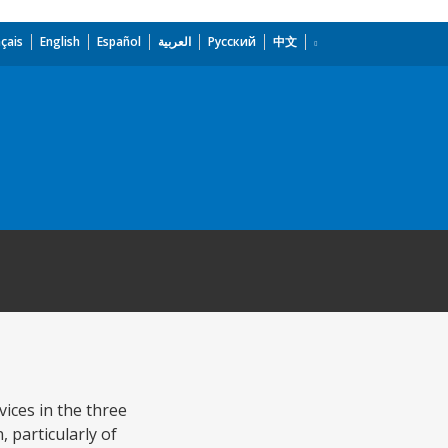
çais
English
Español
العربية
Русский
中文
vices in the three
 particularly of