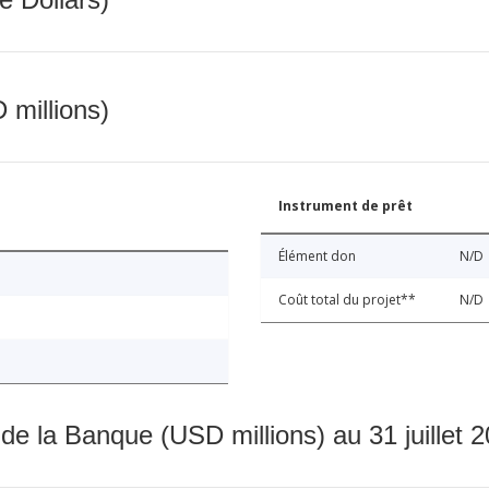
 millions)
Instrument de prêt
Élément don
N/D
Coût total du projet**
N/D
 de la Banque (USD millions) au 31 juillet 