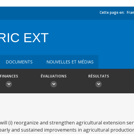
Cette page en:
Fran
RIC EXT
DOCUMENTS
NOUVELLES ET MÉDIAS
FINANCES
ÉVALUATIONS
RÉSULTATS
ill (i) reorganize and strengthen agricultural extension ser
 early and sustained improvements in agricultural production,