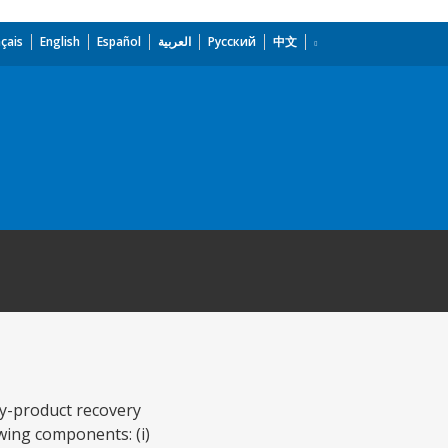
çais
English
Español
العربية
Русский
中文
by-product recovery
wing components: (i)