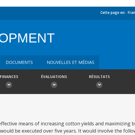
Cette page en:
Fran
LOPMENT
DOCUMENTS
NOUVELLES ET MÉDIAS
FINANCES
ÉVALUATIONS
RÉSULTATS
ffective means of increasing cotton yields and maximizing 
ould be executed over five years. It would involve the follo