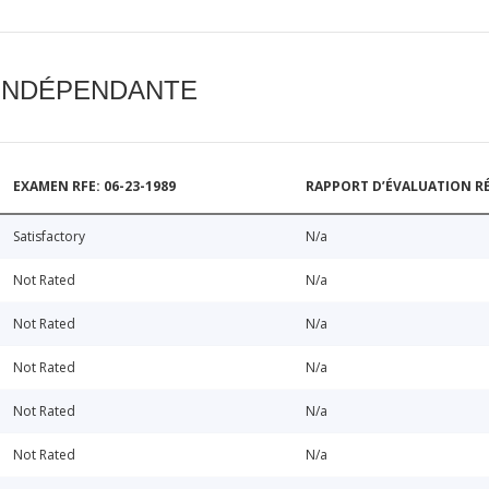
 INDÉPENDANTE
EXAMEN RFE: 06-23-1989
RAPPORT D’ÉVALUATION RÉ
Satisfactory
N/a
Not Rated
N/a
Not Rated
N/a
Not Rated
N/a
Not Rated
N/a
Not Rated
N/a