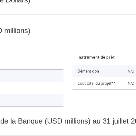
 millions)
Instrument de prêt
Élément don
N/D
Coût total du projet**
N/D
 de la Banque (USD millions) au 31 juillet 