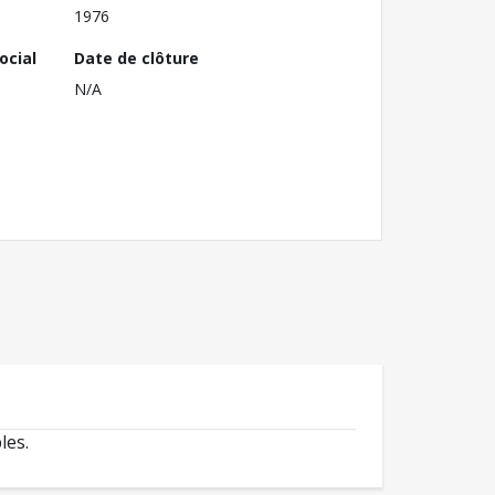
1976
ocial
Date de clôture
N/A
les.