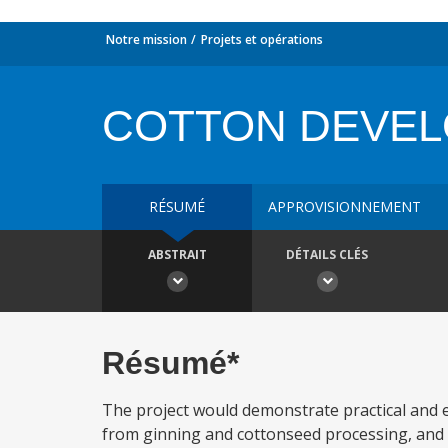
Notre mission
Projets et opérations
COTTON DEVE
RÉSUMÉ
APPROVISIONNEMENT
ABSTRAIT
DÉTAILS CLÉS
Résumé*
The project would demonstrate practical and e
from ginning and cottonseed processing, and w